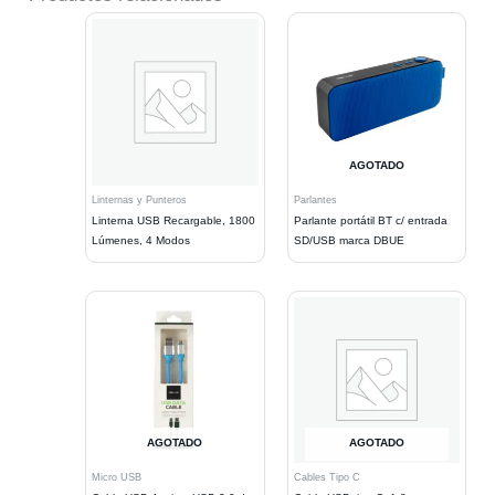
AGOTADO
Linternas y Punteros
Parlantes
Linterna USB Recargable, 1800
Parlante portátil BT c/ entrada
Lúmenes, 4 Modos
SD/USB marca DBUE
AGOTADO
AGOTADO
Micro USB
Cables Tipo C