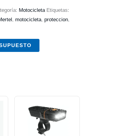
tegoría:
Motocicleta
Etiquetas:
Mertel
,
motocicleta
,
proteccion
,
ESUPUESTO