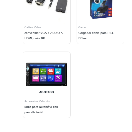
Cables Video
Gamer
convertidor VGA + AUDIO A
Cargador doble para PS4,
HDMI, color BK
DBlue
AGOTADO
Accesorios Vehículo
radio para automóvil con
pantalla táctil
BT/MP3/USB/SD/AUX.