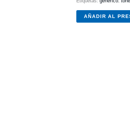
Etiquetas:
generico
,
tone
AÑADIR AL PR