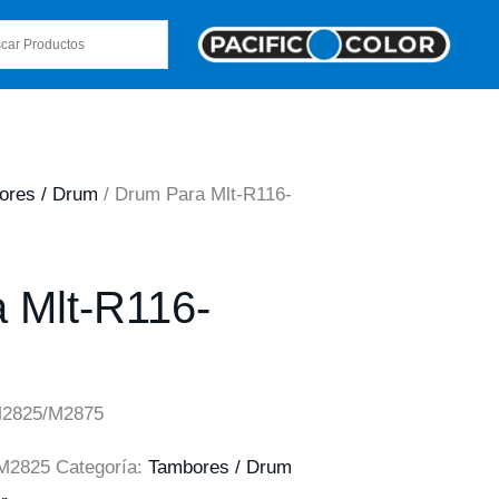
ores / Drum
/ Drum Para Mlt-R116-
 Mlt-R116-
M2825/M2875
M2825
Categoría:
Tambores / Drum