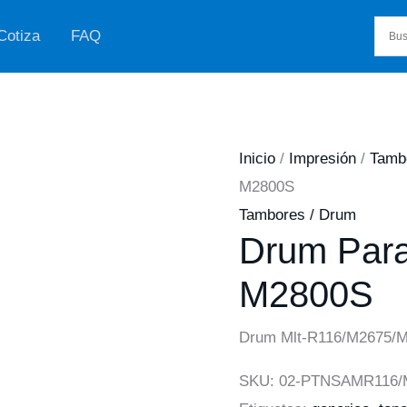
Cotiza
FAQ
Inicio
/
Impresión
/
Tamb
M2800S
Tambores / Drum
Drum Para
M2800S
Drum Mlt-R116/M2675/
SKU:
02-PTNSAMR116/