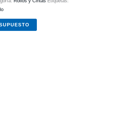
goría:
Rollos y Cintas
Etiquetas:
lo
ESUPUESTO