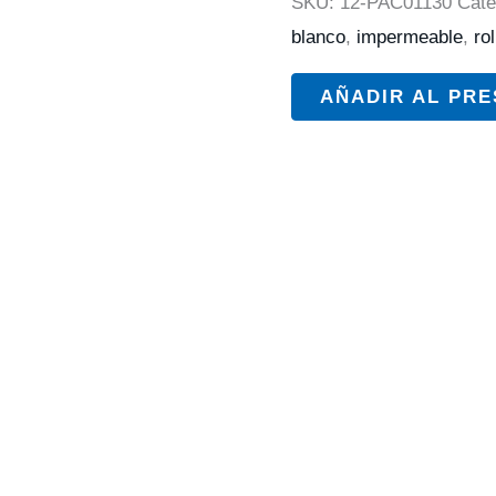
SKU:
12-PAC01130
Cate
blanco
,
impermeable
,
rol
AÑADIR AL PR