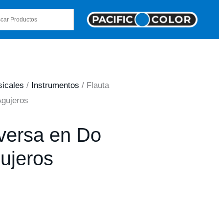
sicales
/
Instrumentos
/ Flauta
Agujeros
aversa en Do
ujeros