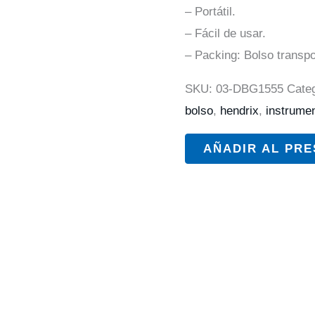
– Portátil.
– Fácil de usar.
– Packing: Bolso transpo
SKU:
03-DBG1555
Cate
bolso
,
hendrix
,
instrume
AÑADIR AL PR