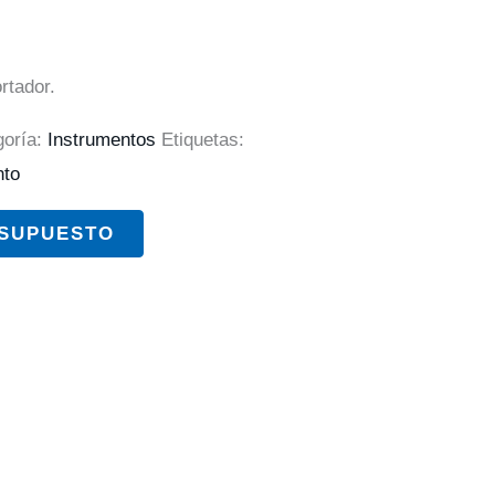
rtador.
goría:
Instrumentos
Etiquetas:
nto
ESUPUESTO