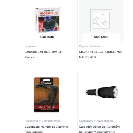
AGOTADO
AGOTADO
Lámparas
Cigarro Electrónico
Lampara Led RGB, 8W, 16
CIGARRO ELECTRONICO 750
Piezas
MAH BLACK
Accesorios y Complementos
Cargadores y Transmisores
Capotraste Hendrix de Aluminio
Cargador DBlue De Automóvil
para Guitarra
De Celular Y Aromatizador