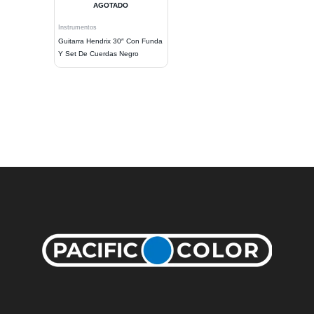
AGOTADO
Instrumentos
Guitarra Hendrix 30″ Con Funda
Y Set De Cuerdas Negro