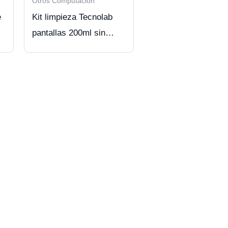
Otros Computación
e
Kit limpieza Tecnolab
pantallas 200ml sin
alcohol