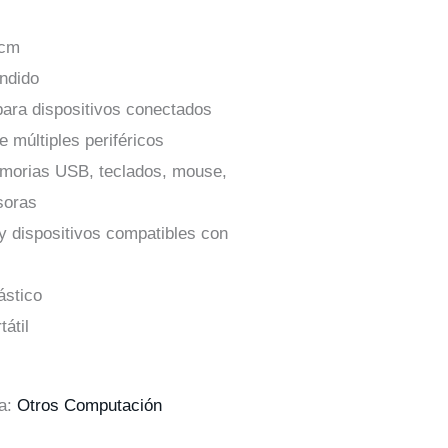
 cm
ndido
para dispositivos conectados
 múltiples periféricos
emorias USB, teclados, mouse,
soras
 dispositivos compatibles con
ástico
átil
ía:
Otros Computación