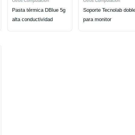
Otros Computación
Otros Computación
Pasta térmica DBlue 5g
Soporte Tecnolab dobl
alta conductividad
para monitor