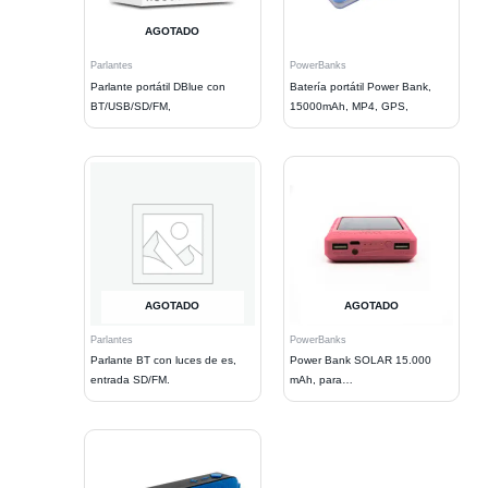
AGOTADO
Parlantes
PowerBanks
Parlante portátil DBlue con
Batería portátil Power Bank,
BT/USB/SD/FM,
15000mAh, MP4, GPS,
AGOTADO
AGOTADO
Parlantes
PowerBanks
Parlante BT con luces de es,
Power Bank SOLAR 15.000
entrada SD/FM.
mAh, para
Celulares/MP4/GPS/2 USB,