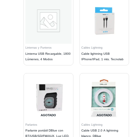
Linternas y Punteros
Cables Lightning
Linterna USB Recargable, 1800
Cable lightning USB
Lúmenes, 4 Modos
IPhone/IPad, 1 mts. Tecnolab
AGOTADO
AGOTADO
Parlantes
Cables Lightning
Parlante portátil DBlue con
Cable USB 2.0 A lightning
BT/USB/SD/FM/AUX, Luz LED,
blanco, DBlue