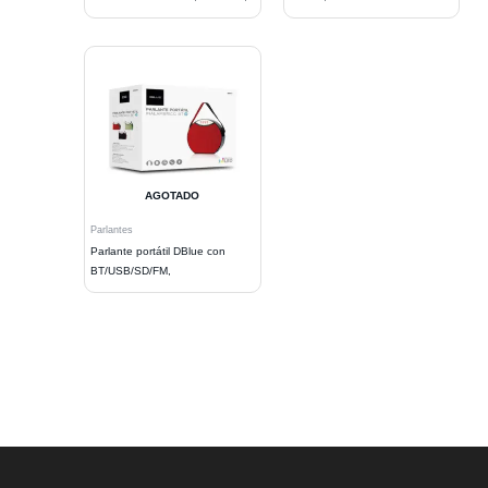
AGOTADO
Parlantes
Parlante portátil DBlue con
BT/USB/SD/FM,