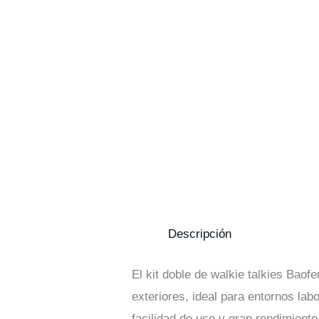
Descripción
El kit doble de walkie talkies Bao
exteriores, ideal para entornos lab
facilidad de uso y gran rendimien