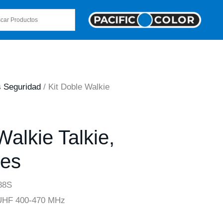
s Seguridad
/ Kit Doble Walkie
Walkie Talkie,
res
88S
 UHF 400-470 MHz