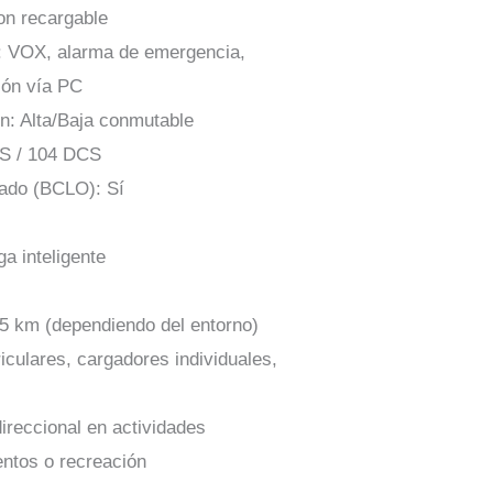
on recargable
: VOX, alarma de emergencia,
ión vía PC
n: Alta/Baja conmutable
SS / 104 DCS
pado (BCLO): Sí
a inteligente
 5 km (dependiendo del entorno)
riculares, cargadores individuales,
ireccional en actividades
entos o recreación