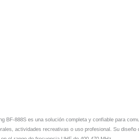
feng BF-888S es una solución completa y confiable para comu
orales, actividades recreativas o uso profesional. Su diseñ
to en el rango de frecuencia UHF de 400-470 MHz.