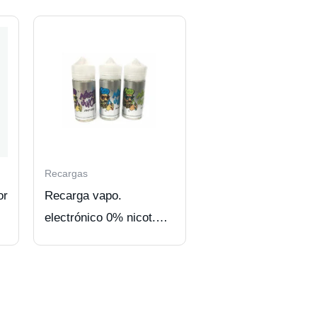
Recargas
or
Recarga vapo.
electrónico 0% nicot.
100 ml. sabor Melón-
Kiwi