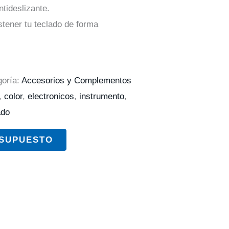
tideslizante.
stener tu teclado de forma
goría:
Accesorios y Complementos
,
color
,
electronicos
,
instrumento
,
ado
ESUPUESTO