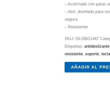
– Acolchado con patas an
– Atril, diseñado para so
segura.
– Resistente
SKU:
03-DBG1467
Cate
Etiquetas:
antideslizante
resistente
,
soporte
,
tecl
AÑADIR AL PR