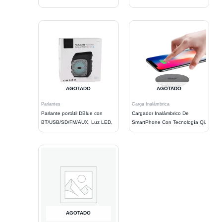
AGOTADO
AGOTADO
Parlantes
Carga Inalámbrica
Parlante portátil DBlue con
Cargador Inalámbrico De
BT/USB/SD/FM/AUX, Luz LED,
SmartPhone Con Tecnología Qi.
AGOTADO