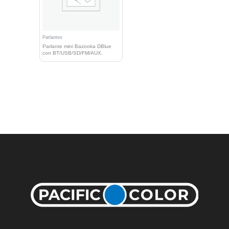
Parlantes
Parlante mini Bazooka DBlue
con BT/USB/SD/FM/AUX.