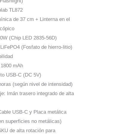
Flashlight)
olab TL872
ínica de 37 cm + Linterna en el
cópico
100W (Chip LED 2835-56D)
LiFePO4 (Fosfato de hierro-litio)
ilidad
: 1800 mAh
erto USB-C (DC 5V)
oras (según nivel de intensidad)
je: Imán trasero integrado de alta
 Cable USB-C y Placa metálica
n superficies no metálicas)
SKU de alta rotación para