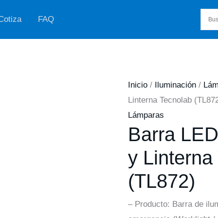
Cotiza
FAQ
Inicio
/
Iluminación
/
Lám
Linterna Tecnolab (TL87
Lámparas
Barra LED 
y Linterna
(TL872)
– Producto: Barra de ilu