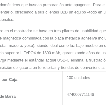
domésticos que buscan preparación ante apagones. Para el 
ventario, ofreciendo a sus clientes B2B un equipo «todo en un
cionales.
po en el mostrador se basa en tres pilares de usabilidad que e
 magnética combinada con la placa metálica adhesiva incluid
metal, madera, yeso), siendo ideal como luz bajo mueble en c
ado superior LiFePO4 de 1800 mAh, garantizando años de uso
ga mediante el estándar actual USB-C elimina la frustración
ibición obligatoria en ferreterías y tiendas de conveniencia.
100 unidades
 por Caja
4740007711146
de Barra