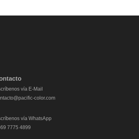
ontacto
críbenos vía E-Mail
ntacto@pacific-color.com
críbenos vía WhatsApp
69 7775 4899