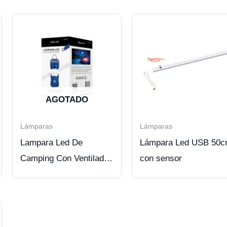
AGOTADO
Lámparas
Lámparas
Lampara Led De
Lámpara Led USB 50
Camping Con Ventilador
con sensor
Y Conector De Carga