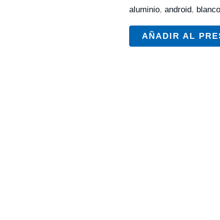
aluminio
,
android
,
blanc
AÑADIR AL PR