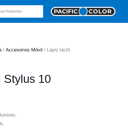
a
/
Accesorios Móvil
/ Lápiz táctil
l Stylus 10
luminio.
h.