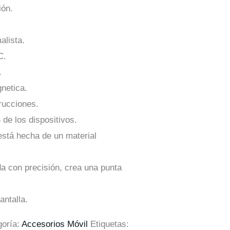
ión.
alista.
C.
.
netica.
rucciones.
de los dispositivos.
 está hecha de un material
ada con precisión, crea una punta
antalla.
goría:
Accesorios Móvil
Etiquetas: