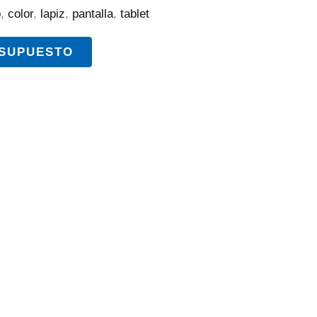
o
,
color
,
lapiz
,
pantalla
,
tablet
ESUPUESTO