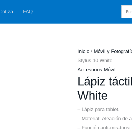
Cotiza
FAQ
Inicio
/
Móvil y Fotografí
Stylus 10 White
Accesorios Móvil
Lápiz tácti
White
– Lápiz para tablet.
– Material: Aleación de a
– Función anti-mis-tousc