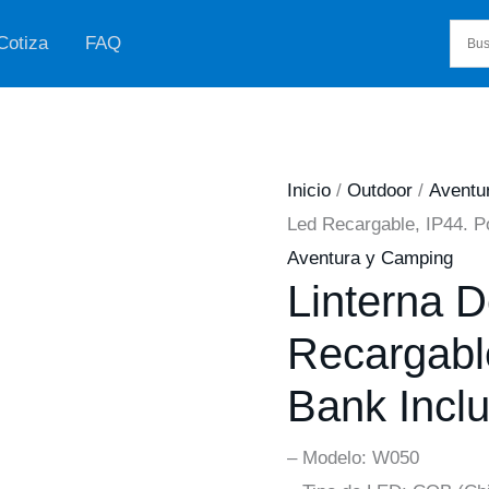
Cotiza
FAQ
Inicio
/
Outdoor
/
Aventu
Led Recargable, IP44. P
Aventura y Camping
Linterna D
Recargabl
Bank Inclu
– Modelo: W050