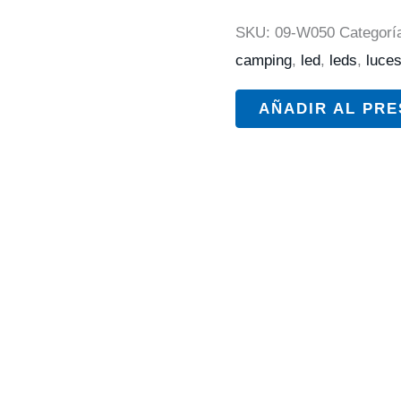
SKU:
09-W050
Categorí
camping
,
led
,
leds
,
luce
AÑADIR AL PR