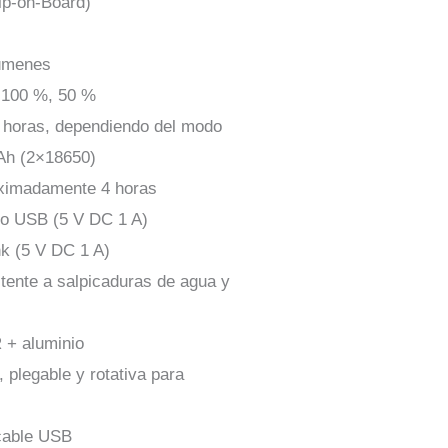
ip-on-Board)
lúmenes
 100 %, 50 %
6 horas, dependiendo del modo
mAh (2×18650)
oximadamente 4 horas
ro USB (5 V DC 1 A)
k (5 V DC 1 A)
stente a salpicaduras de agua y
 + aluminio
 plegable y rotativa para
 cable USB