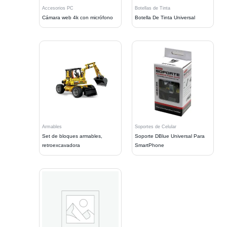
Accesorios PC
Botellas de Tinta
Cámara web 4k con micrófono
Botella De Tinta Universal
Armables
Soportes de Celular
Set de bloques armables,
Soporte DBlue Universal Para
retroexcavadora
SmartPhone