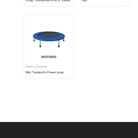
comp. Celular/MP4/GPS, DBlue
rojo
AGOTADO
Jardín y Exterior
Mini Trampolín Power jump