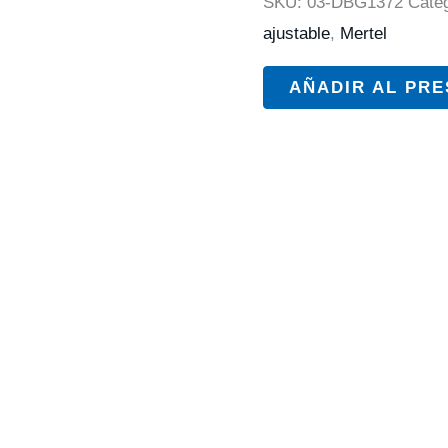
SKU:
03-DBG1372
Cate
ajustable
,
Mertel
AÑADIR AL PR