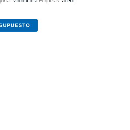
goría:
Motocicleta
Etiquetas:
acero
,
ESUPUESTO