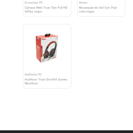
Accesorios PC
Mouse
Cámara Web Trust Tyro Full HD
Mousepad de Gel Con Pad
30Fps negro
color negro
Audífonos PC
Audífono Trust Gxt-404 Gamer,
Micrófono