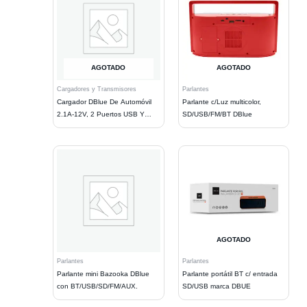
AGOTADO
AGOTADO
Cargadores y Transmisores
Parlantes
Cargador DBlue De Automóvil
Parlante c/Luz multicolor,
2.1A-12V, 2 Puertos USB Y
SD/USB/FM/BT DBlue
Cable
AGOTADO
Parlantes
Parlantes
Parlante mini Bazooka DBlue
Parlante portátil BT c/ entrada
con BT/USB/SD/FM/AUX.
SD/USB marca DBUE