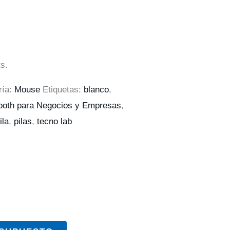
s.
ría:
Mouse
Etiquetas:
blanco
,
tooth para Negocios y Empresas
,
ila
,
pilas
,
tecno lab