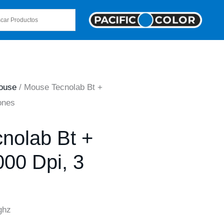
ouse
/ Mouse Tecnolab Bt +
ones
nolab Bt +
000 Dpi, 3
ghz