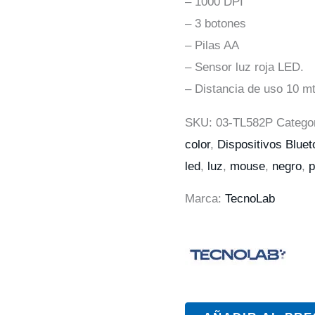
– 1000 DPI
– 3 botones
– Pilas AA
– Sensor luz roja LED.
– Distancia de uso 10 mt
SKU:
03-TL582P
Catego
color
,
Dispositivos Blue
led
,
luz
,
mouse
,
negro
,
p
Marca:
TecnoLab