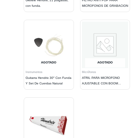
Ukelele Hendrix, 21 pulgadas,
FILTRO ANTI POP PARA
con funda.
MICROFONOS DE GRABACION
AGOTADO
AGOTADO
Instrumentos
Micrófonos
Guitarra Hendrix 30″ Con Funda
ATRIL PARA MICROFONO
Y Set De Cuerdas Natural
AJUSTABLE CON BOOM
METALICO