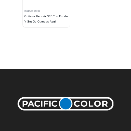
Instrumentos
Guitarra Hendrix 30″ Con Funda
Y Set De Cuerdas Azul