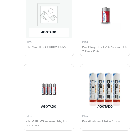
AGOTADO
Pilas
Pilas
Pila Maxell SR-1130W 1,55V
Pila Philips C / Lr14 Alcalina 1.5
V Pack 2 Un.
AGOTADO
AGOTADO
Pilas
Pilas
Pila PHILIPS alcalina AA, 10
Pila Alcalinas AAA – 4 unid
unidades