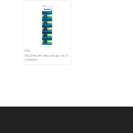
Pilas
Pila PHILIPS Minicells litio 3V, 5
unidades