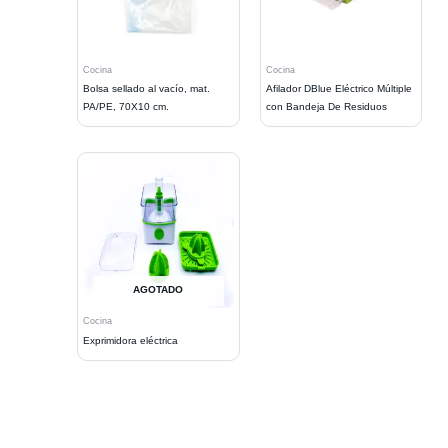
Cocina
Cocina
Bolsa sellado al vacío, mat.
Afilador DBlue Eléctrico Múltiple
PA/PE, 70X10 cm.
con Bandeja De Residuos
AGOTADO
Cocina
Exprimidora eléctrica