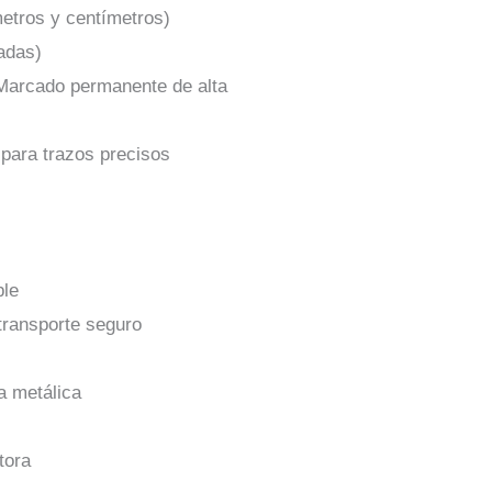
metros y centímetros)
adas)
Marcado permanente de alta
 para trazos precisos
ble
transporte seguro
a metálica
tora