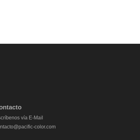
ontacto
críbenos vía E-Mail
ntacto@pacific-color.com