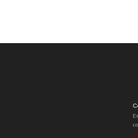
C
Es
co
-