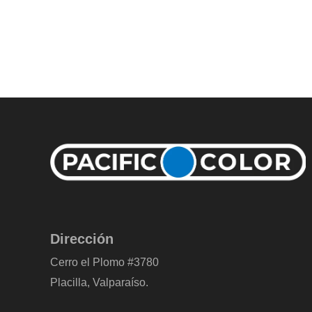
Dirección
Cerro el Plomo #3780
Placilla, Valparaíso.