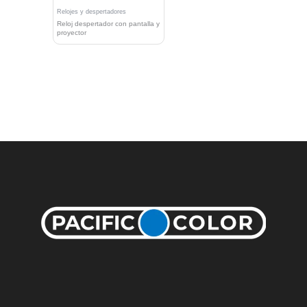
Relojes y despertadores
Reloj despertador con pantalla y
proyector