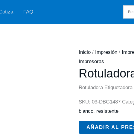
Cotiza
FAQ
Inicio
/
Impresión
/
Impr
Impresoras
Rotuladora
Rotuladora Etiquetadora
SKU:
03-DBG1487
Cate
blanco
,
resistente
AÑADIR AL PR