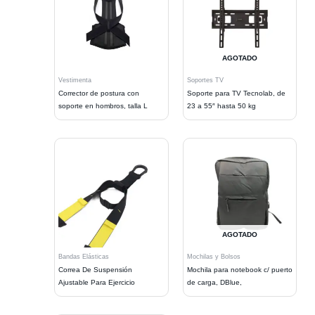
AGOTADO
Vestimenta
Soportes TV
Corrector de postura con
Soporte para TV Tecnolab, de
soporte en hombros, talla L
23 a 55″ hasta 50 kg
AGOTADO
Bandas Elásticas
Mochilas y Bolsos
Correa De Suspensión
Mochila para notebook c/ puerto
Ajustable Para Ejercicio
de carga, DBlue,