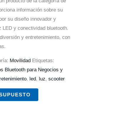
un producto de la categoría de
orciona información sobre su
por su diseño innovador y
z LED y conectividad bluetooth.
 diversión y entretenimiento, con
as.
ría:
Movilidad
Etiquetas:
os Bluetooth para Negocios y
retenimiento
,
led
,
luz
,
scooter
ESUPUESTO