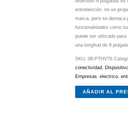
bluetooth 9 pulgadas es 
entretención. no se prop
marca, pero se destaca 
funcionalidades como lu
puede ser utilizado para
una longitud de 9 pulgad
SKU:
08-PTHV76
Catego
conectividad
,
Dispositiv
Empresas
,
electrico
,
ent
AÑADIR AL PR