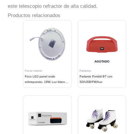
este telescopio refractor de alta calidad.
Productos relacionados
AGOTADO
Focos Interior
Parlantes
Foco LED panel ondo
Parlante Portátil BT con
sobrepuesto, 18W, Luz blanca,
SD/USB/FM/Aux
ahorro 80%