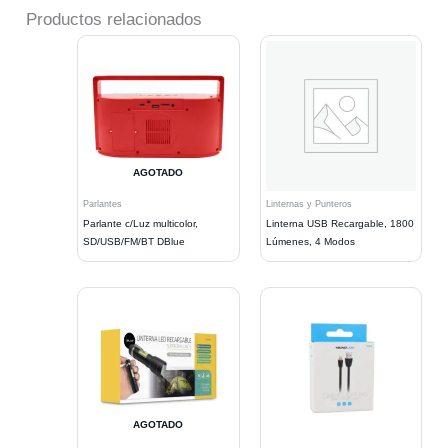
Productos relacionados
AGOTADO
Parlantes
Linternas y Punteros
Parlante c/Luz multicolor,
Linterna USB Recargable, 1800
SD/USB/FM/BT DBlue
Lúmenes, 4 Modos
AGOTADO