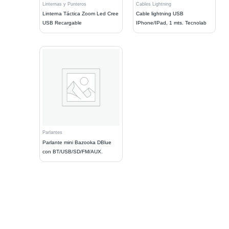
Linternas y Punteros
Cables Lightning
Linterna Táctica Zoom Led Cree
Cable lightning USB
USB Recargable
IPhone/IPad, 1 mts. Tecnolab
Parlantes
Parlante mini Bazooka DBlue
con BT/USB/SD/FM/AUX.