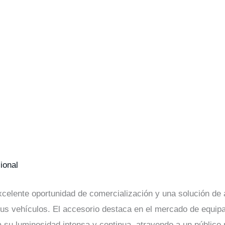
ional
xcelente oportunidad de comercialización y una solución de 
 sus vehículos. El accesorio destaca en el mercado de equip
a su luminosidad intensa y continua, atrayendo a un públic