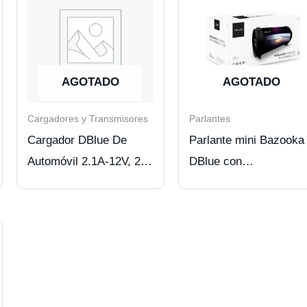
AGOTADO
AGOTADO
Cargadores y Transmisores
Parlantes
Cargador DBlue De
Parlante mini Bazooka
Automóvil 2.1A-12V, 2
DBlue con
Puertos USB Y Cable
BT/USB/SD/FM/AUX,