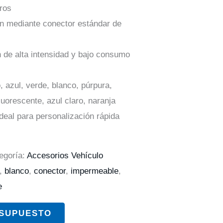
tros
ón mediante conector estándar de
 de alta intensidad y bajo consumo
 azul, verde, blanco, púrpura,
luorescente, azul claro, naranja
Ideal para personalización rápida
egoría:
Accesorios Vehículo
,
blanco
,
conector
,
impermeable
,
e
ESUPUESTO