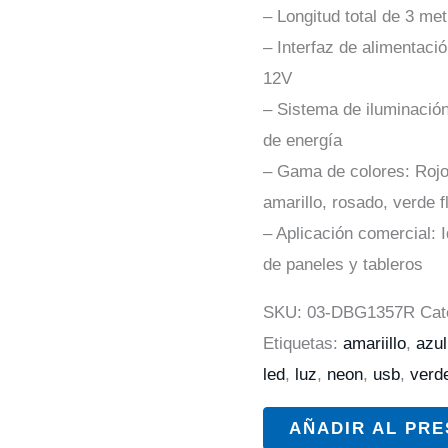
– Longitud total de 3 me
– Interfaz de alimentaci
12V
– Sistema de iluminación
de energía
– Gama de colores: Rojo,
amarillo, rosado, verde f
– Aplicación comercial: 
de paneles y tableros
SKU:
03-DBG1357R
Cat
Etiquetas:
amariillo
,
azul
led
,
luz
,
neon
,
usb
,
verd
AÑADIR AL PR