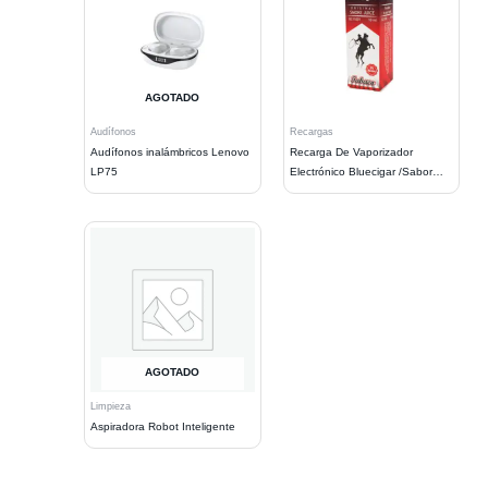
AGOTADO
Audífonos
Recargas
Audífonos inalámbricos Lenovo
Recarga De Vaporizador
LP75
Electrónico Bluecigar /Sabor
Tabaco
AGOTADO
Limpieza
Aspiradora Robot Inteligente