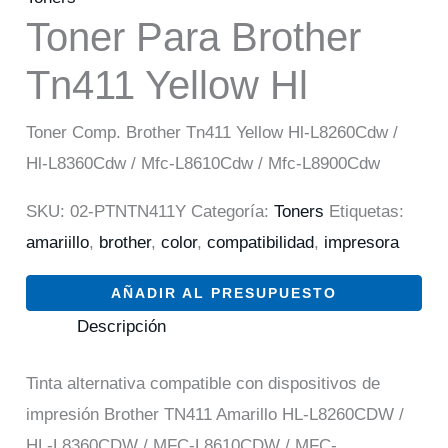
Toner Para Brother
Tn411 Yellow Hl
Toner Comp. Brother Tn411 Yellow Hl-L8260Cdw /
Hl-L8360Cdw / Mfc-L8610Cdw / Mfc-L8900Cdw
SKU:
02-PTNTN411Y
Categoría:
Toners
Etiquetas:
amariillo
,
brother
,
color
,
compatibilidad
,
impresora
AÑADIR AL PRESUPUESTO
Descripción
Tinta alternativa compatible con dispositivos de
impresión Brother TN411 Amarillo HL-L8260CDW /
HL-L8360CDW / MFC-L8610CDW / MFC-