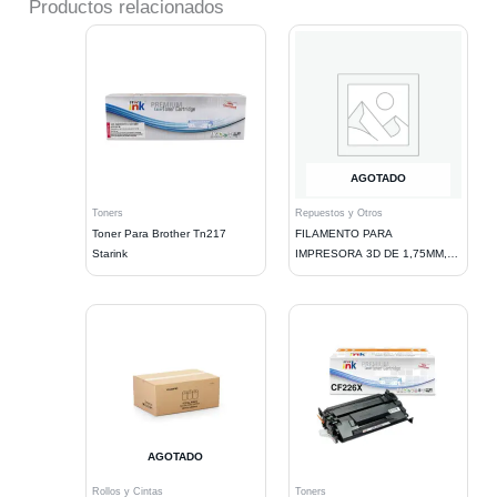
Productos relacionados
AGOTADO
Toners
Repuestos y Otros
Toner Para Brother Tn217
FILAMENTO PARA
Starink
IMPRESORA 3D DE 1,75MM,
1KG. SILVER
AGOTADO
Rollos y Cintas
Toners