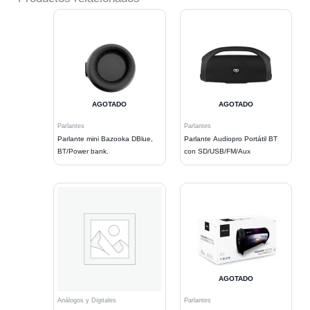
AGOTADO
AGOTADO
Parlantes
Parlantes
Parlante mini Bazooka DBlue,
Parlante Audiopro Portátil BT
BT/Power bank.
con SD/USB/FM/Aux
AGOTADO
Análogos y Digitales
Parlantes