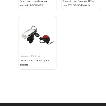
Reloj cuarzo análogo, con
Parlante mini Bazooka DBlue
acabado BROWN/BK
con BT/USB/SD/FM/AUX,
Linternas y Punteros
Linterna LED Dínamo para
bicicleta