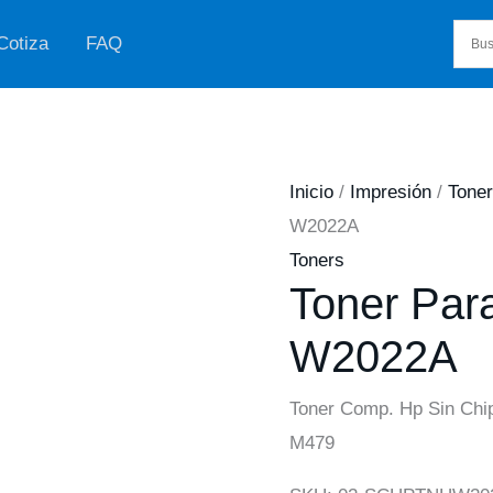
Cotiza
FAQ
Inicio
/
Impresión
/
Tone
W2022A
Toners
Toner Par
W2022A
Toner Comp. Hp Sin Chi
M479