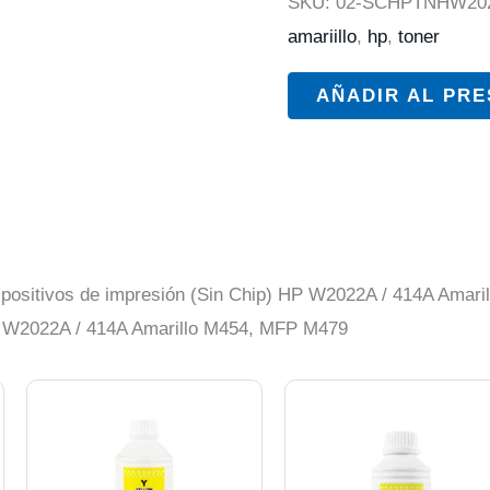
SKU:
02-SCHPTNHW20
amariillo
,
hp
,
toner
AÑADIR AL PR
dispositivos de impresión (Sin Chip) HP W2022A / 414A Ama
P W2022A / 414A Amarillo M454, MFP M479