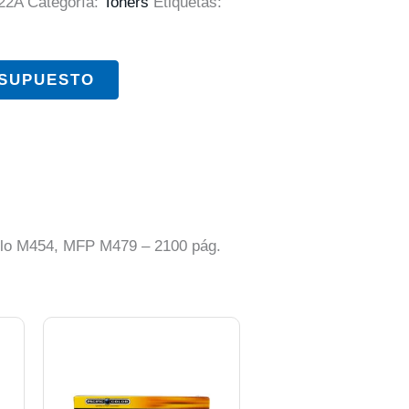
22A
Categoría:
Toners
Etiquetas:
ESUPUESTO
rillo M454, MFP M479 – 2100 pág.