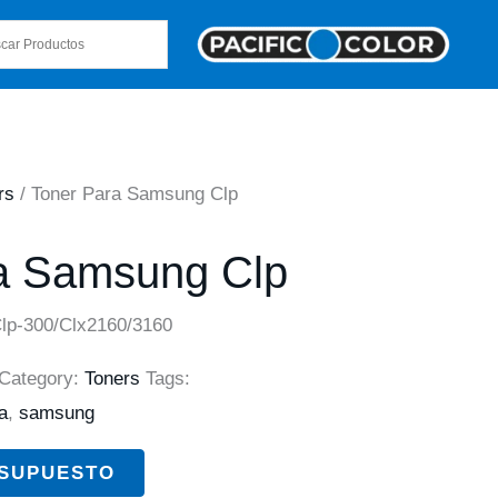
rs
/ Toner Para Samsung Clp
a Samsung Clp
lp-300/Clx2160/3160
Category:
Toners
Tags:
a
,
samsung
ESUPUESTO