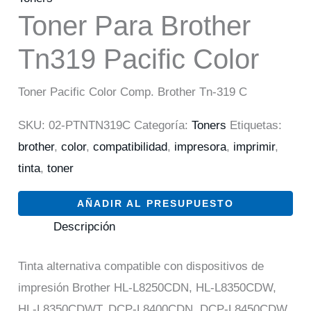
Toner Para Brother
Tn319 Pacific Color
Toner Pacific Color Comp. Brother Tn-319 C
SKU:
02-PTNTN319C
Categoría:
Toners
Etiquetas:
brother
,
color
,
compatibilidad
,
impresora
,
imprimir
,
tinta
,
toner
AÑADIR AL PRESUPUESTO
Descripción
Tinta alternativa compatible con dispositivos de
impresión Brother HL-L8250CDN, HL-L8350CDW,
HL-L8350CDWT, DCP-L8400CDN, DCP-L8450CDW,