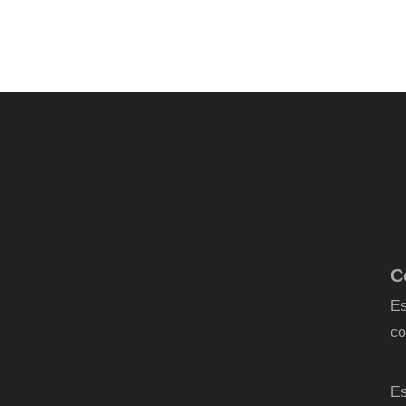
C
Es
co
-
Es