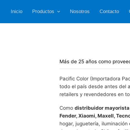
Ir
Inicio
Productos
Nosotros
Contacto
al
contenido
Más de 25 años como proveedo
Pacific Color (Importadora Pac
todo el país desde antes del 
retailers y revendedores en t
Como
distribuidor mayorista
Fender, Xiaomi, Maxell, Tecn
hogar, juguetería, iluminaci