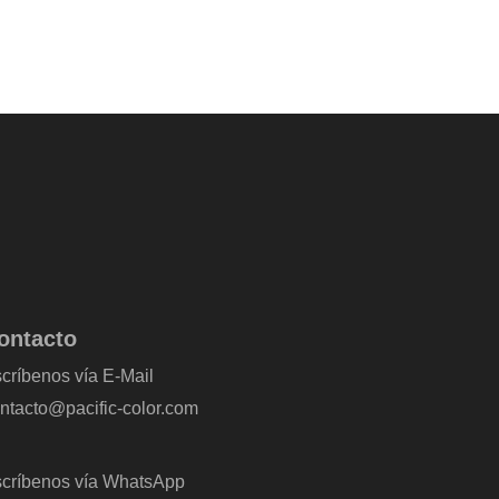
ontacto
críbenos vía E-Mail
ntacto@pacific-color.com
críbenos vía WhatsApp