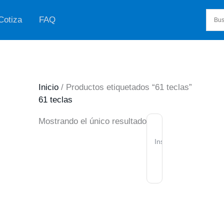
Cotiza
FAQ
Inicio
/ Productos etiquetados “61 teclas”
61 teclas
AGOTADO
Mostrando el único resultado
Instrumentos
Teclado
Musical
Electrónico
61
Teclas