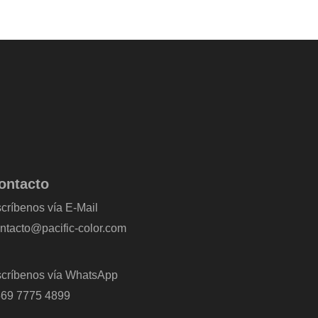
ontacto
críbenos vía E-Mail
ntacto@pacific-color.com
críbenos vía WhatsApp
69 7775 4899