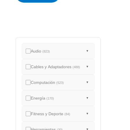
a
d
o
Audio
▼
(823)
Cables y Adaptadores
▼
(488)
Computación
▼
(523)
Energía
▼
(170)
Fitness y Deporte
▼
(84)
Herramientas
▼
(30)