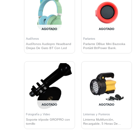
AGOTADO
AGOTADO
Audífonos
Parlantes
Audífonos Audiopro Headband
Parlante DBlue Mini Bazooka
Orejas De Gato BT Con Led
Portátil Bt/Power Bank.
AGOTADO
AGOTADO
Fotografía y Video
Linternas y Punteros
Soporte trípode GROPRO con
Linterna Multifunción,
tornillo
Recargable, 5 Horas De
Autonomía