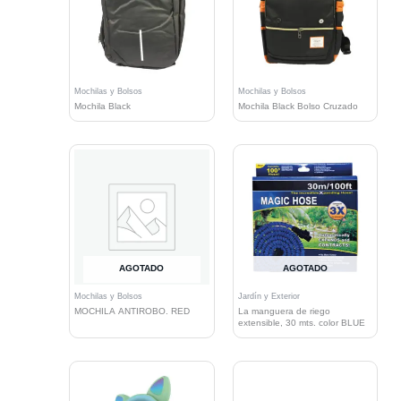
Mochilas y Bolsos
Mochilas y Bolsos
Mochila Black
Mochila Black Bolso Cruzado
AGOTADO
AGOTADO
Mochilas y Bolsos
Jardín y Exterior
MOCHILA ANTIROBO. RED
La manguera de riego
extensible, 30 mts. color BLUE