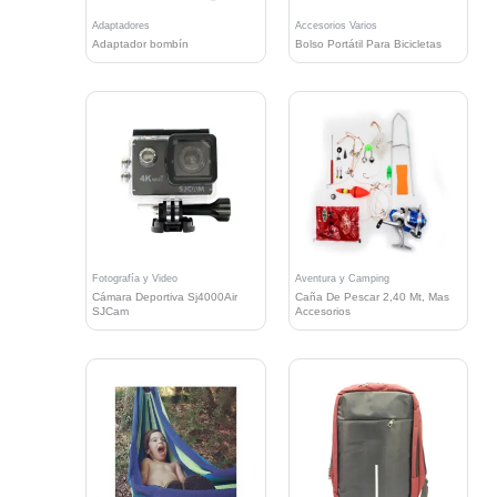
Adaptadores
Accesorios Varios
Adaptador bombín
Bolso Portátil Para Bicicletas
Fotografía y Video
Aventura y Camping
Cámara Deportiva Sj4000Air
Caña De Pescar 2,40 Mt, Mas
SJCam
Accesorios