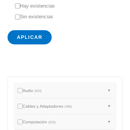
E
Hay existencias
s
Sin existencias
t
a
APLICAR
d
o
Audio
▼
(823)
Cables y Adaptadores
▼
(488)
Computación
▼
(523)