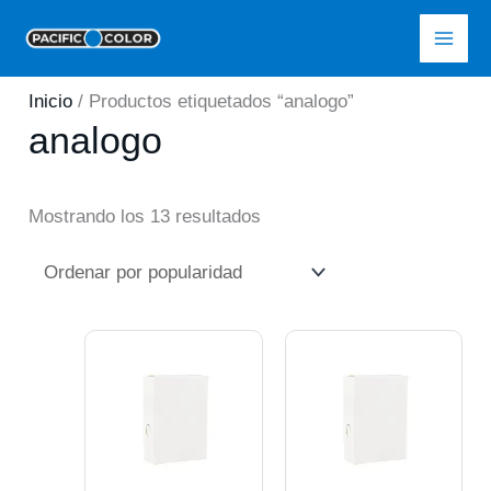
Ir
Pacific Color
al
contenido
Inicio
/ Productos etiquetados “analogo”
analogo
Ordenado
Mostrando los 13 resultados
por
popularidad