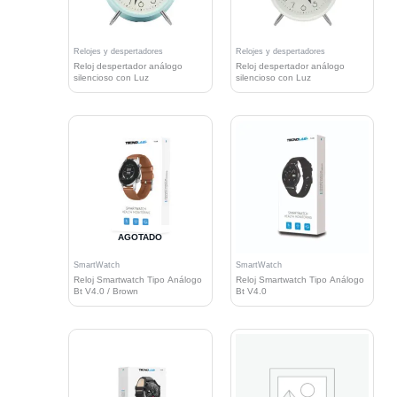
Relojes y despertadores
Relojes y despertadores
Reloj despertador análogo
Reloj despertador análogo
silencioso con Luz
silencioso con Luz
AGOTADO
SmartWatch
SmartWatch
Reloj Smartwatch Tipo Análogo
Reloj Smartwatch Tipo Análogo
Bt V4.0 / Brown
Bt V4.0