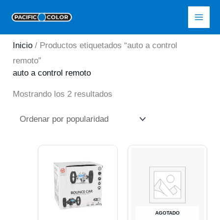
Ir
Pacific Color
al
contenido
Inicio
/ Productos etiquetados “auto a control
remoto”
auto a control remoto
Ordenado
Mostrando los 2 resultados
por
popularidad
AGOTADO