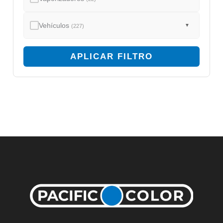
Vehículos
▼
(227)
APLICAR FILTRO