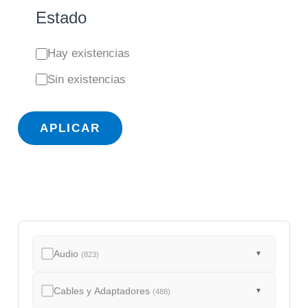
Estado
E
Hay existencias
s
Sin existencias
t
a
APLICAR
d
o
Audio
▼
(823)
Cables y Adaptadores
▼
(488)