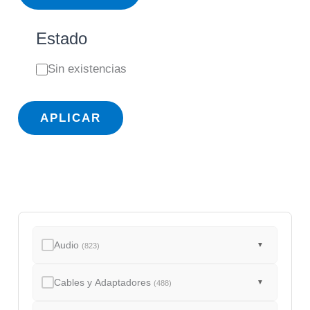
Estado
E
Sin existencias
s
t
APLICAR
a
d
o
Audio
▼
(823)
Cables y Adaptadores
▼
(488)