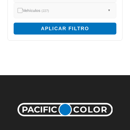
Vehículos
▼
(227)
APLICAR FILTRO