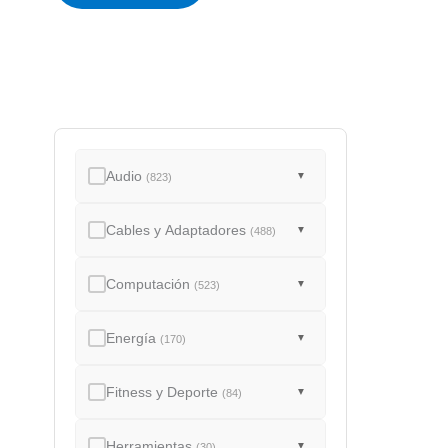
a
d
o
Audio
▼
(823)
Cables y Adaptadores
▼
(488)
Computación
▼
(523)
Energía
▼
(170)
Fitness y Deporte
▼
(84)
Herramientas
▼
(30)