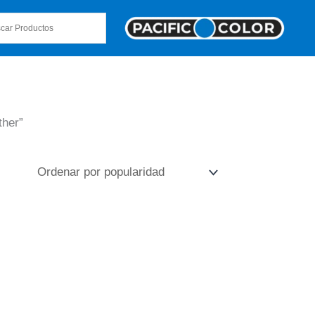
ther”