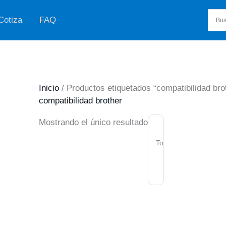
Cotiza
FAQ
Inicio
/ Productos etiquetados “compatibilidad bro
compatibilidad brother
Mostrando el único resultado
Toners
Toner
Para
Brother
Tn217
Starink