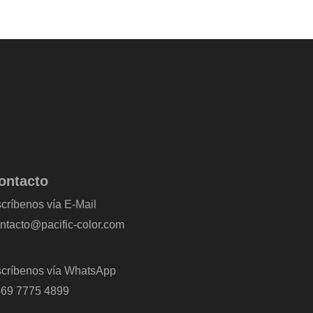
ontacto
críbenos vía E-Mail
ntacto@pacific-color.com
críbenos vía WhatsApp
69 7775 4899