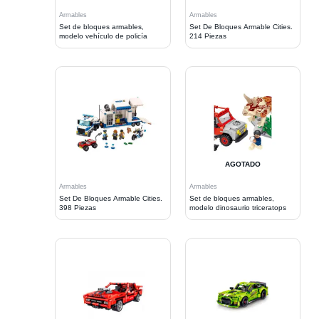
Armables
Armables
Set de bloques armables,
Set De Bloques Armable Cities.
modelo vehículo de policía
214 Piezas
AGOTADO
Armables
Armables
Set De Bloques Armable Cities.
Set de bloques armables,
398 Piezas
modelo dinosaurio triceratops