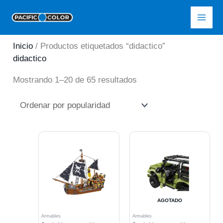
Ir
Pacific Color
al
contenido
Inicio
/ Productos etiquetados “didactico”
didactico
Ordenado
Mostrando 1–20 de 65 resultados
por
popularidad
AGOTADO
Armables
Armables