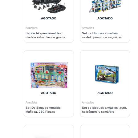
AGOTADO
AGOTADO
Armables
Armables
Set de bloques armables,
Set de bloques armables,
modelo vehículos de guerra
modelo prisión de seguridad
AGOTADO
AGOTADO
Armables
Armables
Set De Bloques Armable
Set de bloques armables, auto,
Muñeca. 269 Piezas
helicóptero y semáforo