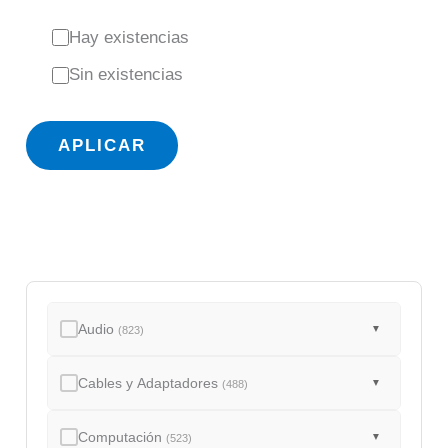
E
Hay existencias
s
Sin existencias
t
a
APLICAR
d
o
Audio
▼
(823)
Cables y Adaptadores
▼
(488)
Computación
▼
(523)